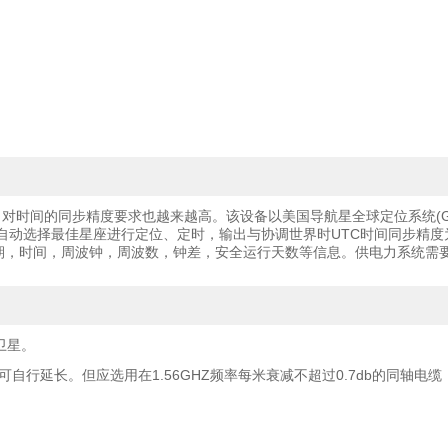
间的同步精度要求也越来越高。该设备以美国导航星全球定位系统(GPS)
最佳星座进行定位、定时，输出与协调世界时UTC时间同步精度为100ns-
分别输出日期，时间，周波钟，周波数，钟差，安全运行天数等信息。供电力系
S卫星。
户可自行延长。但应选用在1.56GHZ频率每米衰减不超过0.7db的同轴电