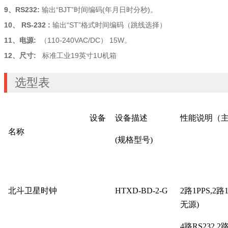
9
、RS232:
输出“BJT”时间编码(年月日时分秒)。
10
、 RS-232 :
输出“ST”格式时间编码（跳线选择）
11
、电源:
（110-240VAC/DC） 15W。
12
、尺寸:
标准工业19英寸1U机箱
选型表
设备
设备描述
性能说明（
名称
(规格型号)
北斗卫星时钟
HTXD-BD-2-G
2路1PPS,2路
无源)
4路RS232,2