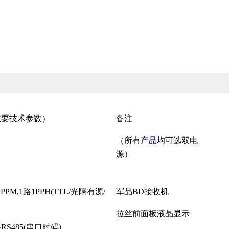
主要技术参数）
备注
（所有
产品
均可选双电
源）
1PPM,1路1PPH(TTL/光隔有源/
军品BD接收机
拉丝前面板液晶显示
路RS485(串口时码)