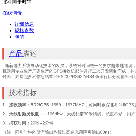
北斗同步时钟
在线询价
详细信息
规格参数
包装
产品
描述
随着电力系统自动化技术的发展，系统对时间统一的要求越来越迫切，对时
机选用专业生产厂家生产的GPS接收机部件进行二次开发研制而成，并自动选择
钟面，并接照多种信息格式经RS232/RS422/RS485串行口
技术指标
1
、接收频率：BD2/GPS
1559～1577MHZ，可同时跟踪北斗2和GP
2、天线射频灵敏度：
－166dbw，天线配带30米馈线。长度不够，用
3
、捕获时间：
20秒--2分钟
（注：同步时钟的所有输出均经过高速光藕隔离输出60ns）