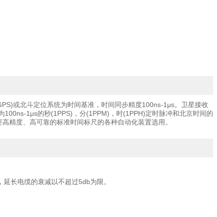
或北斗定位系统为时间基准，时间同步精度100ns-1μs。卫星接收
1μs的秒(1PPS)，分(1PPM)，时(1PPH)定时脉冲和北京时间的
统需要高精度、高可靠的标准时间标尺的各种自动化装置选用。
缆，延长电缆的衰减以不超过5db为限。