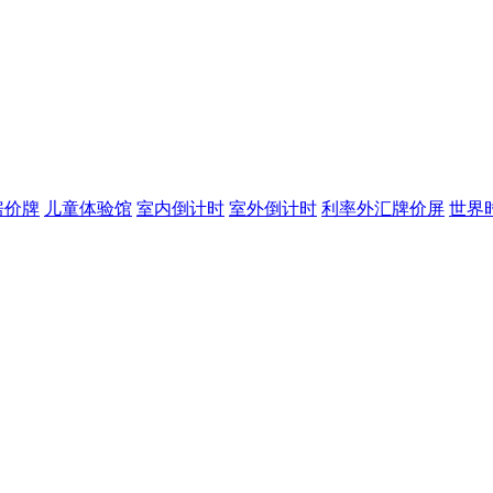
房价牌
儿童体验馆
室内倒计时
室外倒计时
利率外汇牌价屏
世界